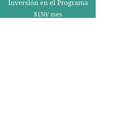
Inversión en el Programa
$150/ mes
Programa de coaching de 12 meses
24 sesiones de coaching
Apoyo virtual a través de Practice
Better
Inscribirse en el Programa
No Tiene que Navegar el
Primer Año Solo o Sola
El primer año después de la cirugía
bariátrica puede determinar los
resultados a largo plazo. Con el
apoyo adecuado, esta etapa se
vuelve más fácil, más clara, y más